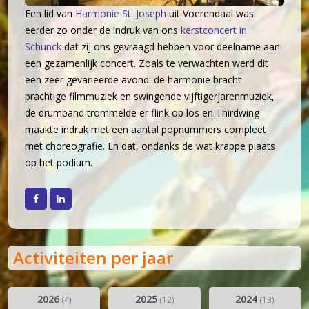
30 jaar en springlevend (2011-2012)
Een lid van
Harmonie St. Joseph
uit Voerendaal was
'Popkoor' Thirdwing (2013)
eerder zo onder de indruk van ons
kerstconcert in
Schunck
dat zij ons gevraagd hebben voor deelname aan
Dubbele dirigentenwissel (2015-2016)
een gezamenlijk concert. Zoals te verwachten werd dit
De concertcommissie (2017-2018)
een zeer gevarieerde avond: de harmonie bracht
Musical Sing-Along en Corona (2019-2021)
prachtige filmmuziek en swingende vijftigerjarenmuziek,
de drumband trommelde er flink op los en Thirdwing
Stabiliteit (2022-2024)
maakte indruk met een aantal popnummers compleet
met choreografie. En dat, ondanks de wat krappe plaats
op het podium.
Facebook
LinkedIn
Activiteiten per jaar
2026
2025
2024
(4)
(12)
(13)