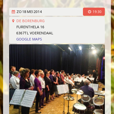
Koorleden
Sponsorkliks
Begeleidingsband
ZO
18
MEI
2014
19:30
Bestuur
DE BORENBURG
FURENTHELA 16
Lid worden
6367TL VOERENDAAL
Boekingen
GOOGLE MAPS
Geschiedenis
Geschiedenis
Hoe het begon (1981)
Een 'echt' koor (1983)
Werken aan kwaliteit (1994)
Wereldlijke optredens (2003)
Thirdwing 25 jaar jong (2006)
Verhuizing (2007)
Dirigentenwisseling en druk jaar (2009-2010)