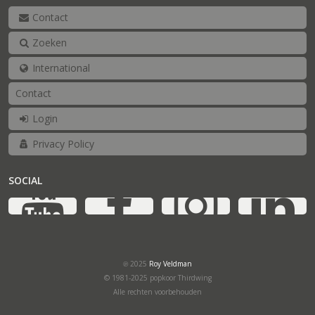
Contact
Zoeken
International
Contact
Login
Privacy Policy
SOCIAL
YouTube
Facebook
Ins
℗ 2025
Roy Veldman
© 1981-2025 popkoor Thirdwing
Alle rechten voorbehouden