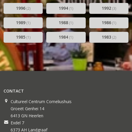
1996
1994
1992
(2)
(1)
(3)
1989
1988
1986
(1)
(1)
(1)
1985
1984
1983
(1)
(1)
(2)
CONTACT
Cultureel Centrum Corneliushuis
Groeët Genhei 14
6413 GN Heerlen
Exdel 7
6373 AH Landgraaf