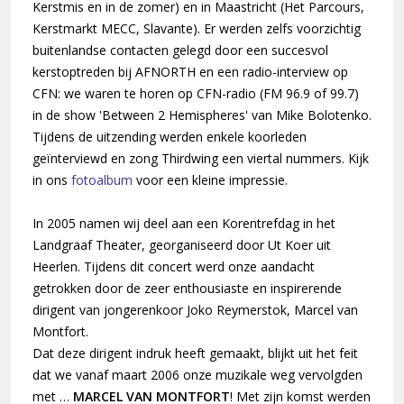
Kerstmis en in de zomer) en in Maastricht (Het Parcours,
30 jaar en springlevend (2011-2012)
Kerstmarkt MECC, Slavante). Er werden zelfs voorzichtig
'Popkoor' Thirdwing (2013)
buitenlandse contacten gelegd door een succesvol
Dubbele dirigentenwissel (2015-2016)
kerstoptreden bij AFNORTH en een radio-interview op
CFN: we waren te horen op CFN-radio (FM 96.9 of 99.7)
De concertcommissie (2017-2018)
in de show 'Between 2 Hemispheres' van Mike Bolotenko.
Musical Sing-Along en Corona (2019-2021)
Tijdens de uitzending werden enkele koorleden
Stabiliteit (2022-2024)
geïnterviewd en zong Thirdwing een viertal nummers. Kijk
in ons
fotoalbum
voor een kleine impressie.
In 2005 namen wij deel aan een Korentrefdag in het
Landgraaf Theater, georganiseerd door Ut Koer uit
Heerlen. Tijdens dit concert werd onze aandacht
getrokken door de zeer enthousiaste en inspirerende
dirigent van jongerenkoor Joko Reymerstok, Marcel van
Montfort.
Dat deze dirigent indruk heeft gemaakt, blijkt uit het feit
dat we vanaf maart 2006 onze muzikale weg vervolgden
met …
MARCEL VAN MONTFORT
! Met zijn komst werden