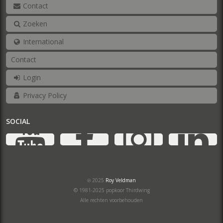
Contact
Zoeken
International
Contact
Login
Privacy Policy
SOCIAL
YouTube
Facebook
Ins
℗ 2025
Roy Veldman
© 1981-2025 popkoor Thirdwing
Alle rechten voorbehouden