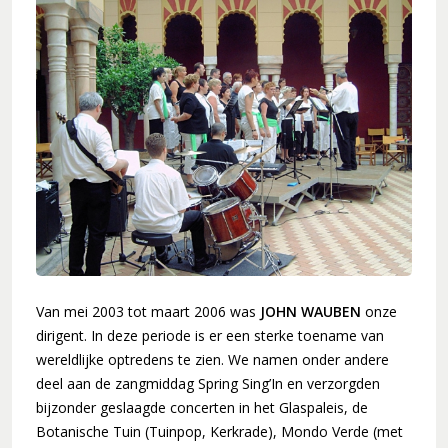
Koorleden
Sponsorkliks
Begeleidingsband
Bestuur
Lid worden
Boekingen
Geschiedenis
Geschiedenis
Hoe het begon (1981)
Een 'echt' koor (1983)
Werken aan kwaliteit (1994)
Van mei 2003 tot maart 2006 was
JOHN WAUBEN
onze
Wereldlijke optredens (2003)
dirigent. In deze periode is er een sterke toename van
wereldlijke optredens te zien. We namen onder andere
Thirdwing 25 jaar jong (2006)
deel aan de zangmiddag Spring Sing’In en verzorgden
Verhuizing (2007)
bijzonder geslaagde concerten in het Glaspaleis, de
Dirigentenwisseling en druk jaar (2009-2010)
Botanische Tuin (Tuinpop, Kerkrade), Mondo Verde (met