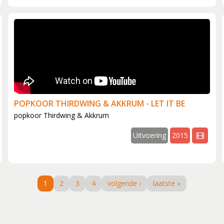
POPKOOR THIRDWING & AKKRUM - LET IT BE
popkoor Thirdwing & Akkrum
video
Uitvoering
2015
v
1
2
3
4
volgende ›
laatste »