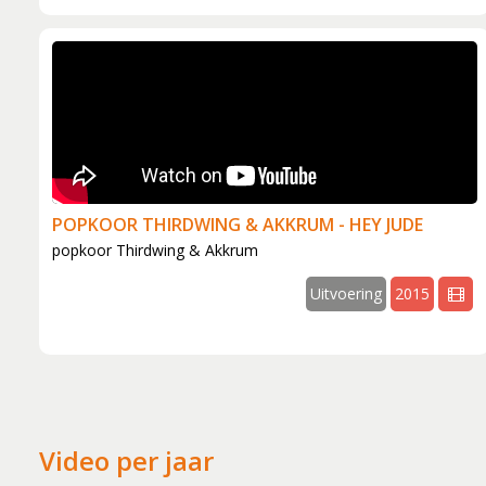
POPKOOR THIRDWING & AKKRUM - HEY JUDE
popkoor Thirdwing & Akkrum
Uitvoering
2015
Video per jaar