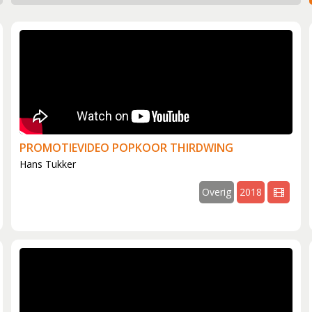
s
on (1981)
oor (1983)
waliteit (1994)
optredens (2003)
PROMOTIEVIDEO POPKOOR THIRDWING
 jaar jong (2006)
Hans Tukker
2007)
Overig
2018
v
sseling en druk jaar (2009-2010)
video
pringlevend (2011-2012)
irdwing (2013)
gentenwissel (2015-2016)
ommissie (2017-2018)