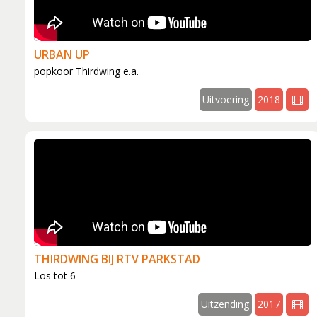
Musical Sin
Stabiliteit (
URBAN UP
popkoor Thirdwing e.a.
Uitvoering
2018
THIRDWING BIJ RTV PARKSTAD
Los tot 6
Uitzending
2017