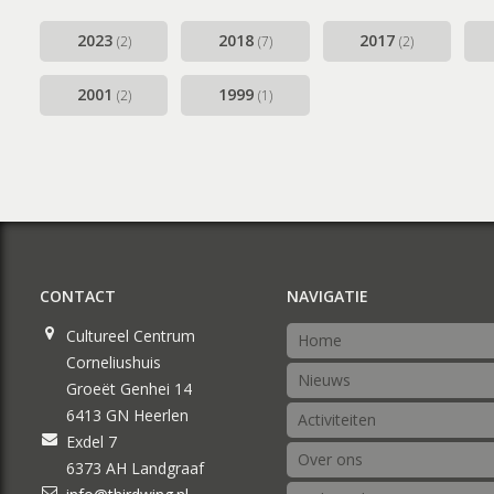
2023
2018
2017
(2)
(7)
(2)
2001
1999
(2)
(1)
CONTACT
NAVIGATIE
Cultureel Centrum
Home
Corneliushuis
Nieuws
Groeët Genhei 14
6413 GN Heerlen
Activiteiten
Exdel 7
Over ons
6373 AH Landgraaf