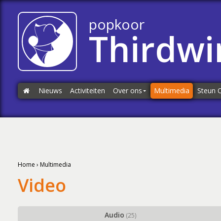
popkoor
Thirdwi
Nieuws
Home
Activiteiten
Over ons
Multimedia
Steun 
Over ons
Steun O
Repetities
Donati
Repertoire
Sponsor
Dirigent
Home
›
Multimedia
Koorleden
Video
Begeleidingsband
Bestuur
Audio
(25)