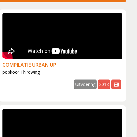
COMPILATIE URBAN UP
popkoor Thirdwing
ideo
Uitvoering
2018
vide