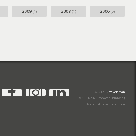
2009
2008
2006
(1)
(1)
(5)
YouTube
Facebook
Instagram
LinkedIn
℗ 2025
Roy Veldman
© 1981-2025 popkoor Thirdwing
Alle rechten voorbehouden